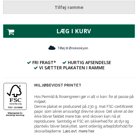
Tilføj ramme
LÆG I KURV
Tilføj til Ønskeskyen
FRI FRAGT*
HURTIG AFSENDELSE
VI SÆTTER PLAKATEN I RAMME
MILJØBEVIDST PRINTET
Hos Permild & Rosengreen gør vi alt vi kan, for at passe på
miljøet.
Denne plakat er produceret på 230 g. mat FSC-certificeret
papir, som sikrer ansvarligt drevne skove. Det sikrer at der
ikke bliver fældet mere træ, end skoven kan nå at
reproducere. Samtidig er FSC en sikkerhed for, at dyr og
planteliv bliver beskyttet, samt ordenlig arbejdsforhold for
skovarbejderne.
Læs evt. mere her.