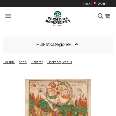
DANSK
DKK
Plakatkategorier
Forside
/
shop
/
Plakater
/
Ubekendt, Venus