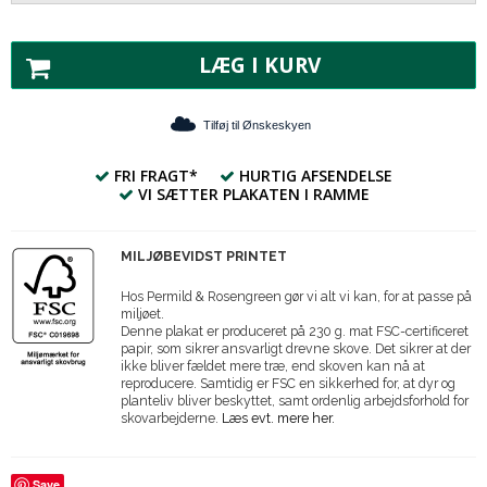
LÆG I KURV
Tilføj til Ønskeskyen
FRI FRAGT*
HURTIG AFSENDELSE
VI SÆTTER PLAKATEN I RAMME
MILJØBEVIDST PRINTET
Hos Permild & Rosengreen gør vi alt vi kan, for at passe på
miljøet.
Denne plakat er produceret på 230 g. mat FSC-certificeret
papir, som sikrer ansvarligt drevne skove. Det sikrer at der
ikke bliver fældet mere træ, end skoven kan nå at
reproducere. Samtidig er FSC en sikkerhed for, at dyr og
planteliv bliver beskyttet, samt ordenlig arbejdsforhold for
skovarbejderne.
Læs evt. mere her.
Save