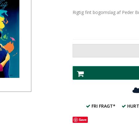
Rigtig fint bogomslag af Peder 
FRI FRAGT*
HURT
Save