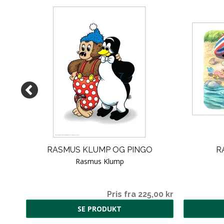
OR
RASMUS KLUMP OG PINGO
R
Rasmus Klump
0,00
Pris fra 225,00 kr
SE PRODUKT