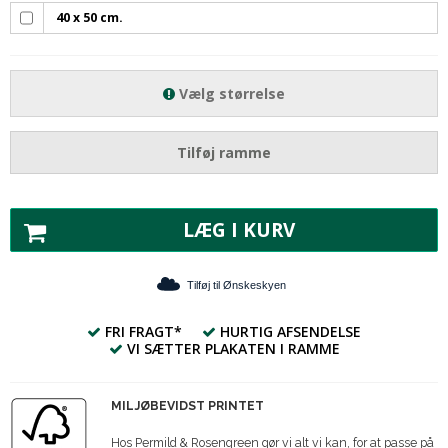
40 x 50 cm.
Vælg størrelse
Tilføj ramme
LÆG I KURV
Tilføj til Ønskeskyen
FRI FRAGT*
HURTIG AFSENDELSE
VI SÆTTER PLAKATEN I RAMME
MILJØBEVIDST PRINTET
Hos Permild & Rosengreen gør vi alt vi kan, for at passe på