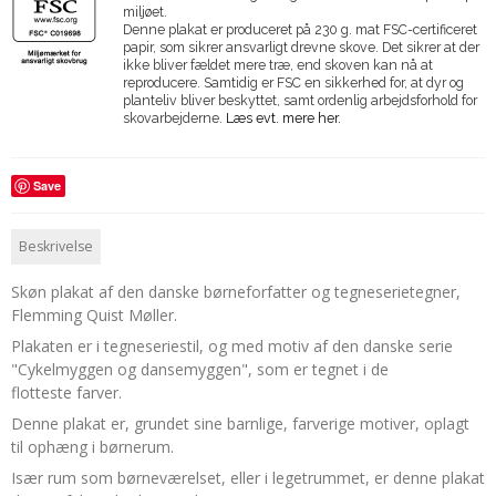
miljøet.
Denne plakat er produceret på 230 g. mat FSC-certificeret
papir, som sikrer ansvarligt drevne skove. Det sikrer at der
ikke bliver fældet mere træ, end skoven kan nå at
reproducere. Samtidig er FSC en sikkerhed for, at dyr og
planteliv bliver beskyttet, samt ordenlig arbejdsforhold for
skovarbejderne.
Læs evt. mere her.
Save
Beskrivelse
Skøn plakat af den danske børneforfatter og tegneserietegner,
Flemming Quist Møller.
Plakaten er i tegneseriestil, og med motiv af den danske serie
"Cykelmyggen og dansemyggen", som er tegnet i de
flotteste farver.
Denne plakat er, grundet sine barnlige, farverige motiver, oplagt
til ophæng i børnerum.
Især rum som børneværelset, eller i legetrummet, er denne plakat