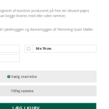
igneret af kunstner produceret på Fine Art Akvarel papir)
 (kan begge leveres med eller uden ramme)
g af cykelmyggen og dansemyggen af Flemming Quist Møller.
50 x 70 cm.
Vælg størrelse
Tilføj ramme
LÆG I KURV