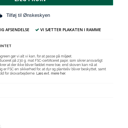
Tilføj til Ønskeskyen
IG AFSENDELSE
VI SÆTTER PLAKATEN I RAMME
RINTET
reen gør vi alt vi kan, for at passe på miljøet.
uceret på 230 g. mat FSC-certificeret papir, som sikrer ansvarligt
krer at der ikke bliver fældet mere træ, end skoven kan nå at
g er FSC en sikkerhed for, at dyr og planteliv bliver beskyttet, samt
old for skovarbejderne.
Læs evt. mere her.
r.