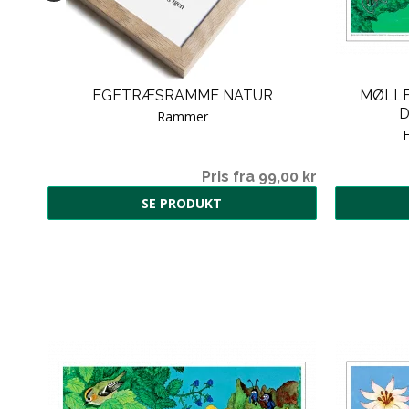
&
EGETRÆSRAMME NATUR
MØLLE
D
Rammer
F
00 kr
Pris fra 99,00 kr
SE PRODUKT
T
00 kr