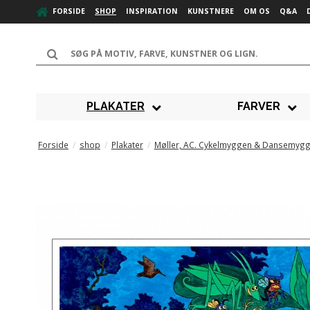
FORSIDE
SHOP
INSPIRATION
KUNSTNERE
OM OS
Q&A
PLAKATER
FARVER
Forside
/
shop
/
Plakater
/
Møller, AC. Cykelmyggen & Dansemyg