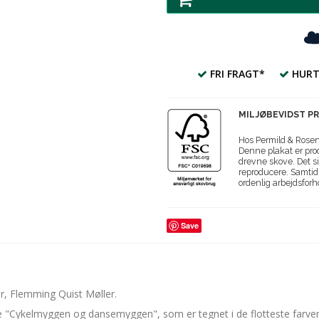
FRI FRAGT*
HURT
MILJØBEVIDST P
Hos Permild & Roseng
Denne plakat er prod
drevne skove. Det si
reproducere. Samtidi
ordenlig arbejdsforh
Save
r, Flemming Quist Møller.
rie "Cykelmyggen og dansemyggen", som er tegnet i de flotteste farve