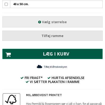
40 x 50 cm.
Vælg størrelse
Tilføj ramme
LÆG I KURV
Tilføj til Ønskeskyen
FRI FRAGT*
HURTIG AFSENDELSE
VI SÆTTER PLAKATEN I RAMME
MILJØBEVIDST PRINTET
Hos Permild & Rosengreen gør vi alt vi kan, for at passe på