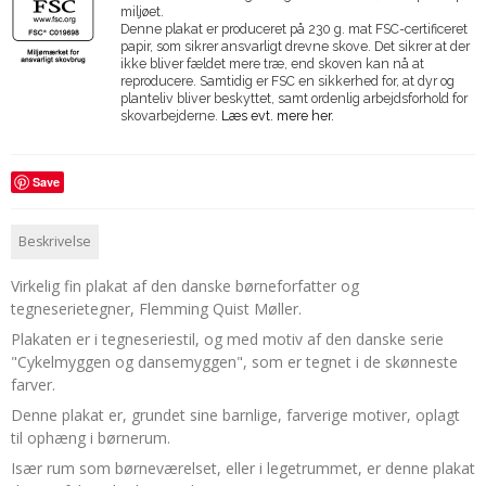
miljøet.
Denne plakat er produceret på 230 g. mat FSC-certificeret
papir, som sikrer ansvarligt drevne skove. Det sikrer at der
ikke bliver fældet mere træ, end skoven kan nå at
reproducere. Samtidig er FSC en sikkerhed for, at dyr og
planteliv bliver beskyttet, samt ordenlig arbejdsforhold for
skovarbejderne.
Læs evt. mere her.
Save
Beskrivelse
Virkelig fin plakat af den danske børneforfatter og
tegneserietegner, Flemming Quist Møller.
Plakaten er i tegneseriestil, og med motiv af den danske serie
"Cykelmyggen og dansemyggen", som er tegnet i de skønneste
farver.
Denne plakat er, grundet sine barnlige, farverige motiver, oplagt
til ophæng i børnerum.
Især rum som børneværelset, eller i legetrummet, er denne plakat