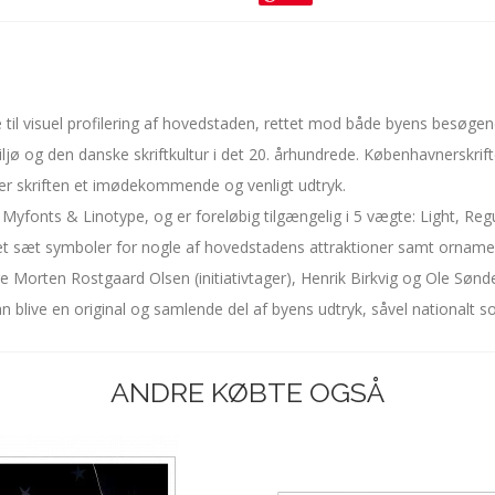
ge til visuel profilering af hovedstaden, rettet mod både byens besøge
iljø og den danske skriftkultur i det 20. århundrede. Københavnerskrift
er skriften et imødekommende og venligt udtryk.
 Myfonts & Linotype, og er foreløbig tilgængelig i 5 vægte: Light, Reg
t sæt symboler for nogle af hovedstadens attraktioner samt ornament
e Morten Rostgaard Olsen (initiativtager), Henrik Birkvig og Ole Sønd
n blive en original og samlende del af byens udtryk, såvel nationalt s
ANDRE KØBTE OGSÅ