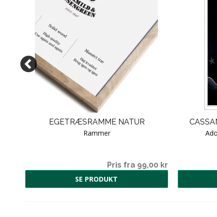
EGETRÆSRAMME NATUR
CASSAN
Rammer
Ado
00 kr
Pris fra 99,00 kr
SE PRODUKT