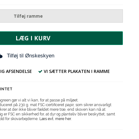
Tilføj ramme
LÆG I KURV
Tilføj til Ønskeskyen
IG AFSENDELSE
VI SÆTTER PLAKATEN I RAMME
RINTET
reen gør vi alt vi kan, for at passe på miljøet.
uceret på 230 g. mat FSC-certificeret papir, som sikrer ansvarligt
krer at der ikke bliver fældet mere træ, end skoven kan nå at
g er FSC en sikkerhed for, at dyr og planteliv bliver beskyttet, samt
old for skovarbejderne.
Læs evt. mere her.