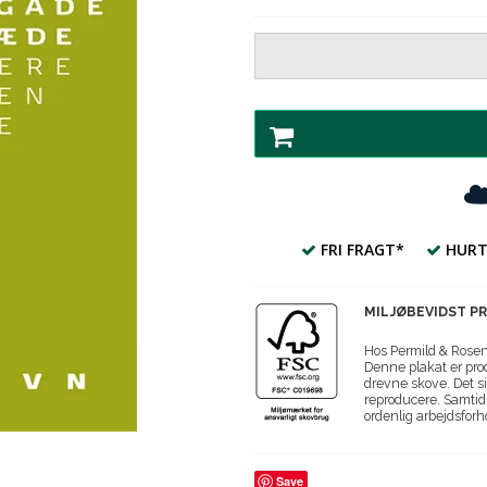
FRI FRAGT*
HURT
MILJØBEVIDST P
Hos Permild & Roseng
Denne plakat er prod
drevne skove. Det si
reproducere. Samtidi
ordenlig arbejdsforh
Save