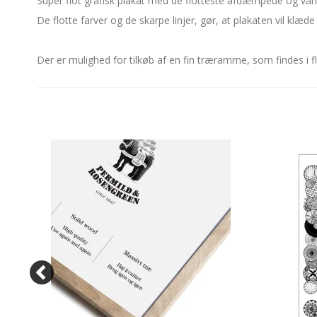
Super flot grafisk plakat med de flotteste afdæmpede og varme 
De flotte farver og de skarpe linjer, gør, at plakaten vil klæde
Der er mulighed for tilkøb af en fin træramme, som findes i fl