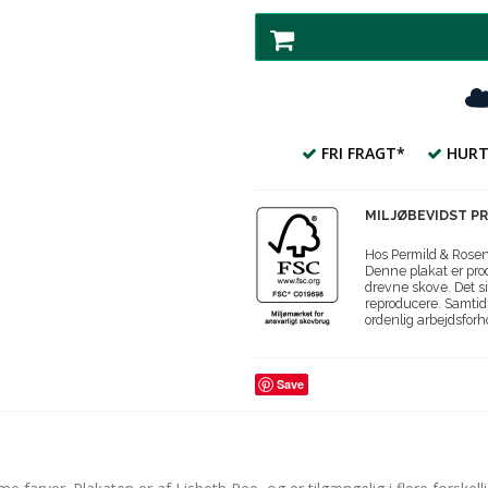
FRI FRAGT*
HURT
MILJØBEVIDST P
Hos Permild & Roseng
Denne plakat er prod
drevne skove. Det si
reproducere. Samtidi
ordenlig arbejdsforh
Save