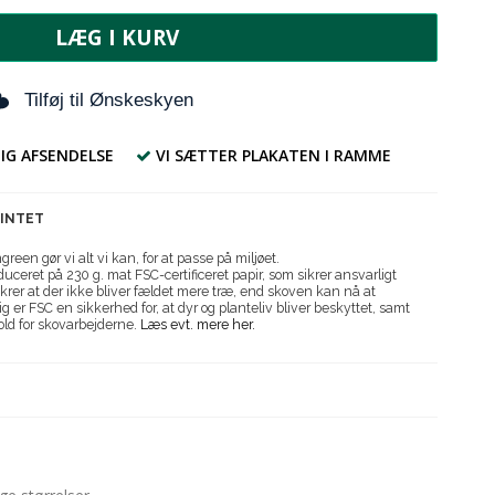
LÆG I KURV
Tilføj til Ønskeskyen
IG AFSENDELSE
VI SÆTTER PLAKATEN I RAMME
RINTET
reen gør vi alt vi kan, for at passe på miljøet.
uceret på 230 g. mat FSC-certificeret papir, som sikrer ansvarligt
krer at der ikke bliver fældet mere træ, end skoven kan nå at
g er FSC en sikkerhed for, at dyr og planteliv bliver beskyttet, samt
old for skovarbejderne.
Læs evt. mere her.