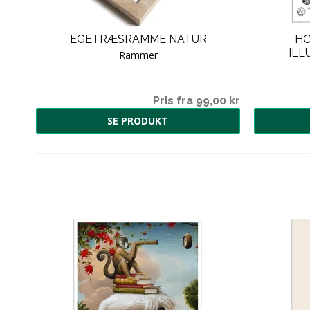
EGETRÆSRAMME NATUR
HO
ILL
Rammer
00 kr
Pris fra 99,00 kr
SE PRODUKT
00 kr