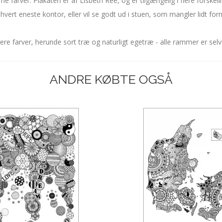
farver. Plakaten er af Lisbeth Ree, og er tilgængelig i flere forskelli
 hvert eneste kontor, eller vil se godt ud i stuen, som mangler lidt forn
ere farver, herunde sort træ og naturligt egetræ - alle rammer er selvf
ANDRE KØBTE OGSÅ