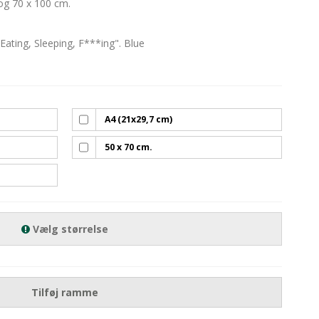
og 70 x 100 cm.
"Eating, Sleeping, F***ing". Blue
A4 (21x29,7 cm)
50 x 70 cm.
Vælg størrelse
Tilføj ramme