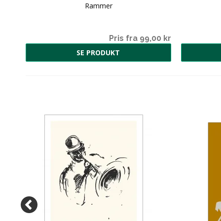
Rammer
00 kr
Pris fra 99,00 kr
SE PRODUKT
00 kr