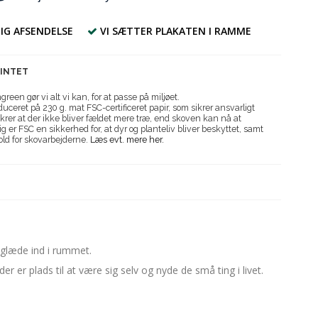
IG AFSENDELSE
VI SÆTTER PLAKATEN I RAMME
RINTET
reen gør vi alt vi kan, for at passe på miljøet.
uceret på 230 g. mat FSC-certificeret papir, som sikrer ansvarligt
krer at der ikke bliver fældet mere træ, end skoven kan nå at
g er FSC en sikkerhed for, at dyr og planteliv bliver beskyttet, samt
old for skovarbejderne.
Læs evt. mere her.
a glæde ind i rummet.
 er plads til at være sig selv og nyde de små ting i livet.