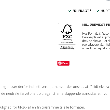
FRI FRAGT*
HURT
MILJØBEVIDST P
Hos Permild & Roseng
Denne plakat er prod
drevne skove. Det si
reproducere. Samtidi
ordenlig arbejdsforh
Save
l og passer derfor ind i ethvert hjem, hvor der ønskes at få lidt ekstr
e neutrale farvetoner, bidrager til en afslappende atmosfære, hvor der
ulighed for tilkøb af en fin træramme til alle formater.