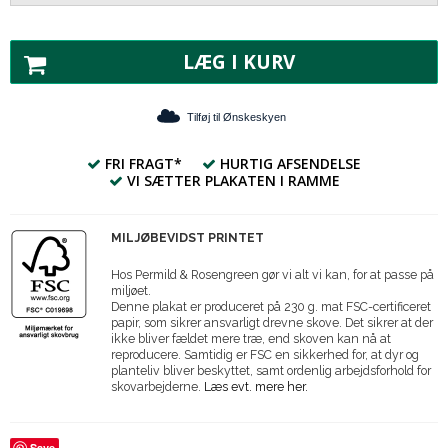
LÆG I KURV
Tilføj til Ønskeskyen
FRI FRAGT*
HURTIG AFSENDELSE
VI SÆTTER PLAKATEN I RAMME
MILJØBEVIDST PRINTET
Hos Permild & Rosengreen gør vi alt vi kan, for at passe på
miljøet.
Denne plakat er produceret på 230 g. mat FSC-certificeret
papir, som sikrer ansvarligt drevne skove. Det sikrer at der
ikke bliver fældet mere træ, end skoven kan nå at
reproducere. Samtidig er FSC en sikkerhed for, at dyr og
planteliv bliver beskyttet, samt ordenlig arbejdsforhold for
skovarbejderne.
Læs evt. mere her.
Save