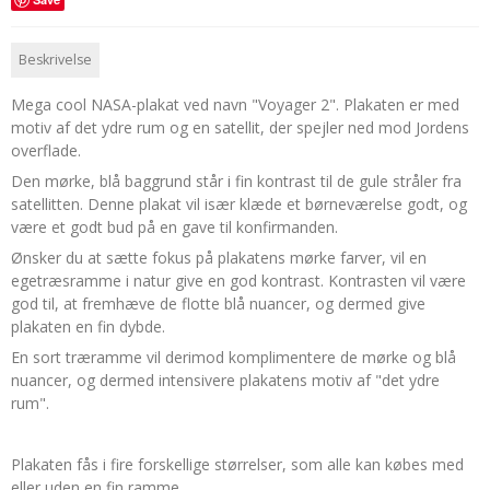
Beskrivelse
Mega cool NASA-plakat ved navn "Voyager 2". Plakaten er med
motiv af det ydre rum og en satellit, der spejler ned mod Jordens
overflade.
Den mørke, blå baggrund står i fin kontrast til de gule stråler fra
satellitten. Denne plakat vil især klæde et børneværelse godt, og
være et godt bud på en gave til konfirmanden.
Ønsker du at sætte fokus på plakatens mørke farver, vil en
egetræsramme i natur give en god kontrast. Kontrasten vil være
god til, at fremhæve de flotte blå nuancer, og dermed give
plakaten en fin dybde.
En sort træramme vil derimod komplimentere de mørke og blå
nuancer, og dermed intensivere plakatens motiv af "det ydre
rum".
Plakaten fås i fire forskellige størrelser, som alle kan købes med
eller uden en fin ramme.