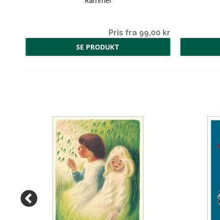
Rammer
00 kr
Pris fra 99,00 kr
SE PRODUKT
00 kr