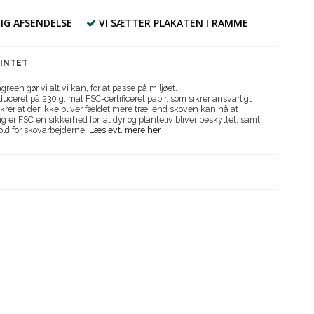
IG AFSENDELSE
VI SÆTTER PLAKATEN I RAMME
RINTET
reen gør vi alt vi kan, for at passe på miljøet.
uceret på 230 g. mat FSC-certificeret papir, som sikrer ansvarligt
krer at der ikke bliver fældet mere træ, end skoven kan nå at
g er FSC en sikkerhed for, at dyr og planteliv bliver beskyttet, samt
old for skovarbejderne.
Læs evt. mere her.