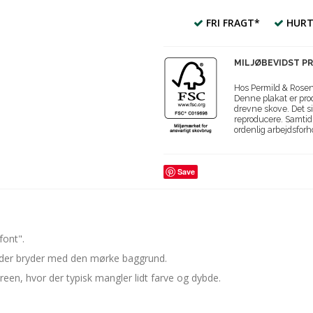
FRI FRAGT*
HURT
MILJØBEVIDST P
Hos Permild & Roseng
Denne plakat er prod
drevne skove. Det si
reproducere. Samtidi
ordenlig arbejdsforh
Save
font".
, der bryder med den mørke baggrund.
treen, hvor der typisk mangler lidt farve og dybde.