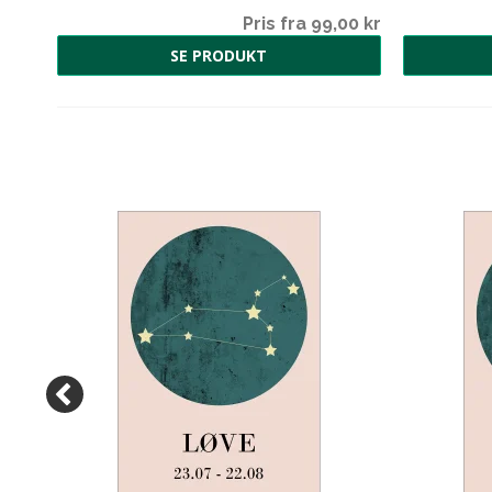
00 kr
Pris fra 99,00 kr
SE PRODUKT
ER
8,00