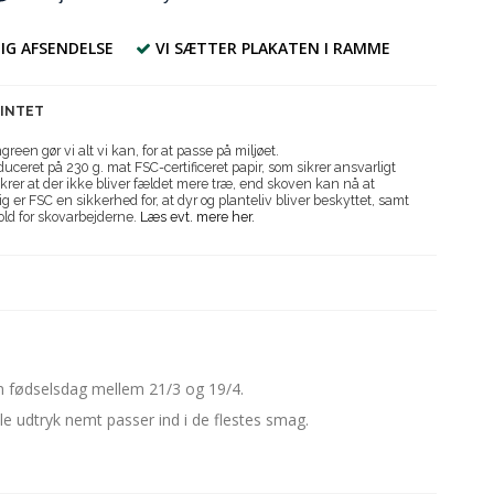
IG AFSENDELSE
VI SÆTTER PLAKATEN I RAMME
RINTET
reen gør vi alt vi kan, for at passe på miljøet.
uceret på 230 g. mat FSC-certificeret papir, som sikrer ansvarligt
krer at der ikke bliver fældet mere træ, end skoven kan nå at
g er FSC en sikkerhed for, at dyr og planteliv bliver beskyttet, samt
old for skovarbejderne.
Læs evt. mere her.
n fødselsdag mellem 21/3 og 19/4.
e udtryk nemt passer ind i de flestes smag.