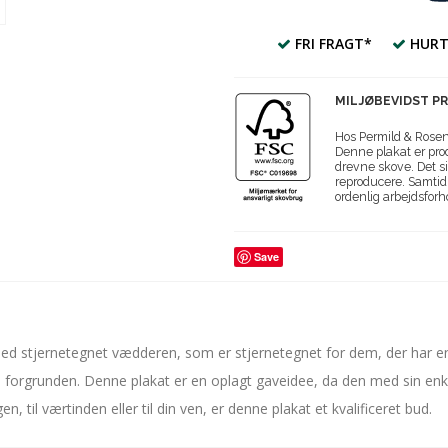
FRI FRAGT*
HURT
MILJØBEVIDST P
Hos Permild & Roseng
Denne plakat er prod
drevne skove. Det si
reproducere. Samtidi
ordenlig arbejdsforh
Save
med stjernetegnet vædderen, som er stjernetegnet for dem, der har e
 forgrunden. Denne plakat er en oplagt gaveidee, da den med sin enkl
 til værtinden eller til din ven, er denne plakat et kvalificeret bud.