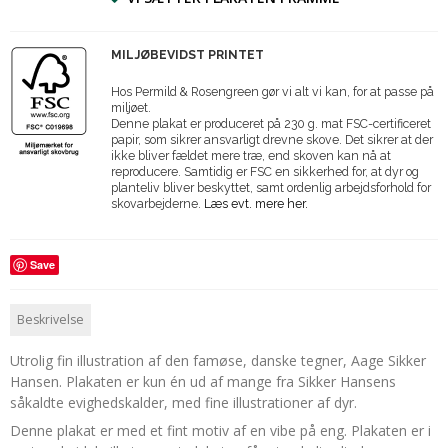
MILJØBEVIDST PRINTET
Hos Permild & Rosengreen gør vi alt vi kan, for at passe på
miljøet.
Denne plakat er produceret på 230 g. mat FSC-certificeret
papir, som sikrer ansvarligt drevne skove. Det sikrer at der
ikke bliver fældet mere træ, end skoven kan nå at
reproducere. Samtidig er FSC en sikkerhed for, at dyr og
planteliv bliver beskyttet, samt ordenlig arbejdsforhold for
skovarbejderne.
Læs evt. mere her.
Save
Beskrivelse
Utrolig fin illustration af den famøse, danske tegner, Aage Sikker
Hansen. Plakaten er kun én ud af mange fra Sikker Hansens
såkaldte evighedskalder, med fine illustrationer af dyr.
Denne plakat er med et fint motiv af en vibe på eng. Plakaten er i