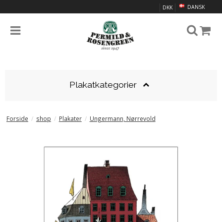
DANSK
DKK
Plakatkategorier
Forside
/
shop
/
Plakater
/
Ungermann, Nørrevold