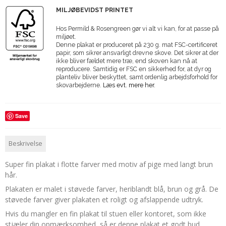
MILJØBEVIDST PRINTET
Hos Permild & Rosengreen gør vi alt vi kan, for at passe på
miljøet.
Denne plakat er produceret på 230 g. mat FSC-certificeret
papir, som sikrer ansvarligt drevne skove. Det sikrer at der
ikke bliver fældet mere træ, end skoven kan nå at
reproducere. Samtidig er FSC en sikkerhed for, at dyr og
planteliv bliver beskyttet, samt ordenlig arbejdsforhold for
skovarbejderne.
Læs evt. mere her.
Save
Beskrivelse
Super fin plakat i flotte farver med motiv af pige med langt brun
hår.
Plakaten er malet i støvede farver, heriblandt blå, brun og grå. De
støvede farver giver plakaten et roligt og afslappende udtryk.
Hvis du mangler en fin plakat til stuen eller kontoret, som ikke
stjæler din opmærksomhed, så er denne plakat et godt bud.