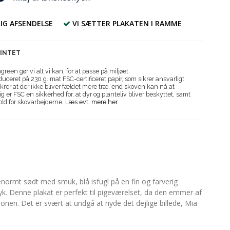
IG AFSENDELSE
VI SÆTTER PLAKATEN I RAMME
RINTET
reen gør vi alt vi kan, for at passe på miljøet.
uceret på 230 g. mat FSC-certificeret papir, som sikrer ansvarligt
krer at der ikke bliver fældet mere træ, end skoven kan nå at
g er FSC en sikkerhed for, at dyr og planteliv bliver beskyttet, samt
old for skovarbejderne.
Læs evt. mere her.
normt sødt med smuk, blå isfugl på en fin og farverig
yk. Denne plakat er perfekt til pigeværelset, da den emmer af
onen. Det er svært at undgå at nyde det dejlige billede, Mia