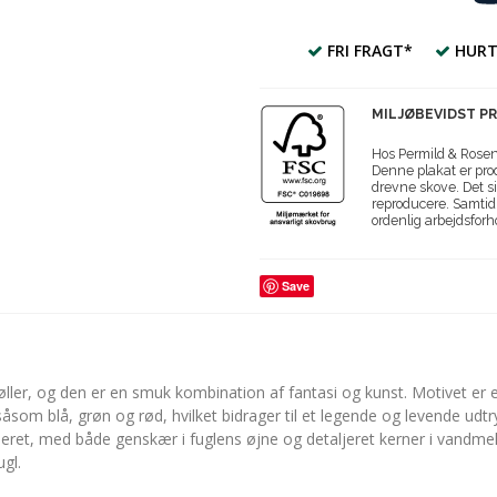
FRI FRAGT*
HURT
MILJØBEVIDST P
Hos Permild & Roseng
Denne plakat er prod
drevne skove. Det si
reproducere. Samtidi
ordenlig arbejdsforh
Save
ller, og den er en smuk kombination af fantasi og kunst. Motivet er e
åsom blå, grøn og rød, hvilket bidrager til et legende og levende udtr
jeret, med både genskær i fuglens øjne og detaljeret kerner i vandmel
gl.