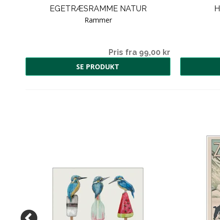
EGETRÆSRAMME NATUR
H
Rammer
00 kr
Pris fra 99,00 kr
SE PRODUKT
.
00 kr