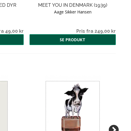
ED DYR
MEET YOU IN DENMARK (1939)
P
Aage Sikker Hansen
ra 49,00 kr
Pris fra 249,00 kr
SE PRODUKT