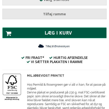
Tilføj ramme
LÆG I KURV
Tilføj til Ønskeskyen
FRI FRAGT*
HURTIG AFSENDELSE
VI SÆTTER PLAKATEN I RAMME
MILJØBEVIDST PRINTET
Hos Permild & Rosengreen gør vi alt vi kan, for at passe på
miljøet.
Denne plakat er produceret på 230 g. mat FSC-certificeret
papir, som sikrer ansvarligt drevne skove. Det sikrer at der
ikke bliver fældet mere træ, end skoven kan nå at
reproducere. Samtidig er FSC en sikkerhed for, at dyr og
planteliv bliver beskyttet, samt ordenlig arbejdsforhold for