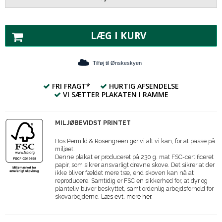
LÆG I KURV
Tilføj til Ønskeskyen
FRI FRAGT*
HURTIG AFSENDELSE
VI SÆTTER PLAKATEN I RAMME
MILJØBEVIDST PRINTET
Hos Permild & Rosengreen gør vi alt vi kan, for at passe på
miljøet.
Denne plakat er produceret på 230 g. mat FSC-certificeret
papir, som sikrer ansvarligt drevne skove. Det sikrer at der
ikke bliver fældet mere træ, end skoven kan nå at
reproducere. Samtidig er FSC en sikkerhed for, at dyr og
planteliv bliver beskyttet, samt ordenlig arbejdsforhold for
skovarbejderne.
Læs evt. mere her.