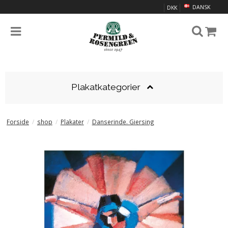
DANSK
DKK
Plakatkategorier
Forside
/
shop
/
Plakater
/
Danserinde. Giersing