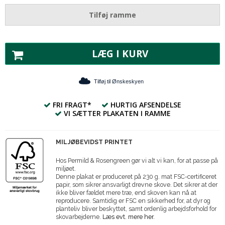
Tilføj ramme
LÆG I KURV
Tilføj til Ønskeskyen
FRI FRAGT*
HURTIG AFSENDELSE
VI SÆTTER PLAKATEN I RAMME
MILJØBEVIDST PRINTET
Hos Permild & Rosengreen gør vi alt vi kan, for at passe på
miljøet.
Denne plakat er produceret på 230 g. mat FSC-certificeret
papir, som sikrer ansvarligt drevne skove. Det sikrer at der
ikke bliver fældet mere træ, end skoven kan nå at
reproducere. Samtidig er FSC en sikkerhed for, at dyr og
planteliv bliver beskyttet, samt ordenlig arbejdsforhold for
skovarbejderne.
Læs evt. mere her.