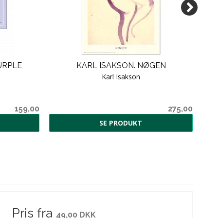
URPLE
KARL ISAKSON. NØGEN
HE
Karl Isakson
159,00
275,00
SE PRODUKT
Pris fra
49,00 DKK