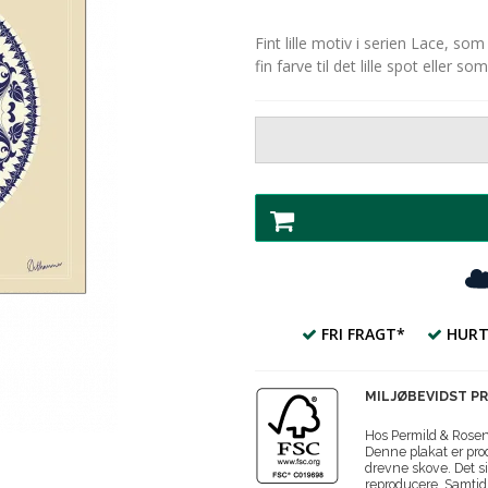
Fint lille motiv i serien Lace, som
fin farve til det lille spot eller s
FRI FRAGT*
HURT
MILJØBEVIDST P
Hos Permild & Roseng
Denne plakat er prod
drevne skove. Det si
reproducere. Samtidi