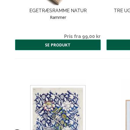
EGETRÆSRAMME NATUR
TRE U
Rammer
00 kr
Pris fra 99,00 kr
SE PRODUKT