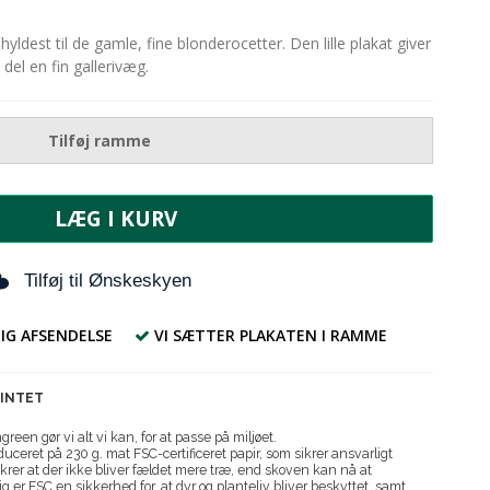
 hyldest til de gamle, fine blonderocetter. Den lille plakat giver
om del en fin gallerivæg.
Tilføj ramme
LÆG I KURV
Tilføj til Ønskeskyen
IG AFSENDELSE
VI SÆTTER PLAKATEN I RAMME
RINTET
reen gør vi alt vi kan, for at passe på miljøet.
uceret på 230 g. mat FSC-certificeret papir, som sikrer ansvarligt
krer at der ikke bliver fældet mere træ, end skoven kan nå at
g er FSC en sikkerhed for, at dyr og planteliv bliver beskyttet, samt