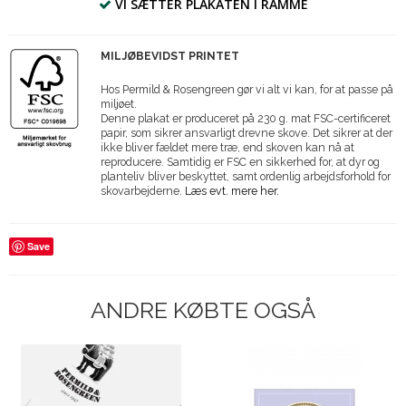
VI SÆTTER PLAKATEN I RAMME
MILJØBEVIDST PRINTET
Hos Permild & Rosengreen gør vi alt vi kan, for at passe på
miljøet.
Denne plakat er produceret på 230 g. mat FSC-certificeret
papir, som sikrer ansvarligt drevne skove. Det sikrer at der
ikke bliver fældet mere træ, end skoven kan nå at
reproducere. Samtidig er FSC en sikkerhed for, at dyr og
planteliv bliver beskyttet, samt ordenlig arbejdsforhold for
skovarbejderne.
Læs evt. mere her.
Save
ANDRE KØBTE OGSÅ