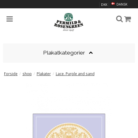
DANSK
DKK
Plakatkategorier
Forside
/
shop
/
Plakater
/
Lace. Purple and sand