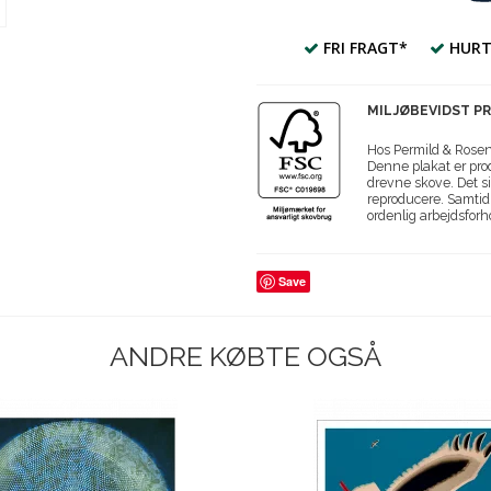
FRI FRAGT*
HURT
MILJØBEVIDST P
Hos Permild & Roseng
Denne plakat er prod
drevne skove. Det si
reproducere. Samtidi
ordenlig arbejdsforh
Save
ANDRE KØBTE OGSÅ