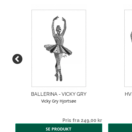
KAT
BALLERINA - VICKY GRY
HV
Vicky Gry Hjortsøe
00 kr
Pris fra 249,00 kr
SE PRODUKT