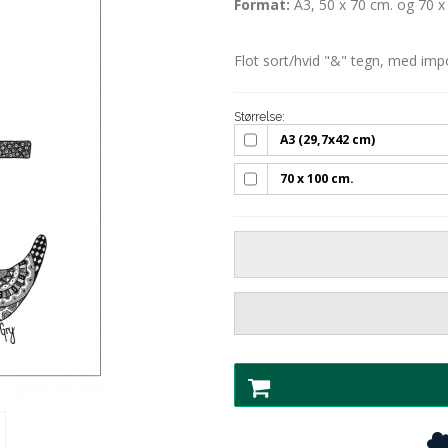
Format:
A3, 50 x 70 cm. og 70 x
Flot sort/hvid "&" tegn, med impon
Størrelse:
A3 (29,7x42 cm)
70 x 100 cm.