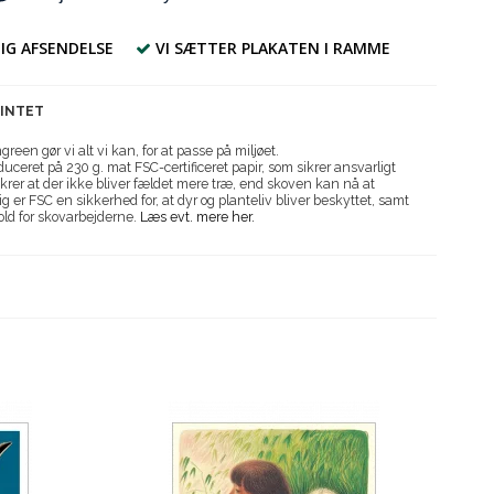
IG AFSENDELSE
VI SÆTTER PLAKATEN I RAMME
RINTET
reen gør vi alt vi kan, for at passe på miljøet.
uceret på 230 g. mat FSC-certificeret papir, som sikrer ansvarligt
krer at der ikke bliver fældet mere træ, end skoven kan nå at
g er FSC en sikkerhed for, at dyr og planteliv bliver beskyttet, samt
old for skovarbejderne.
Læs evt. mere her.