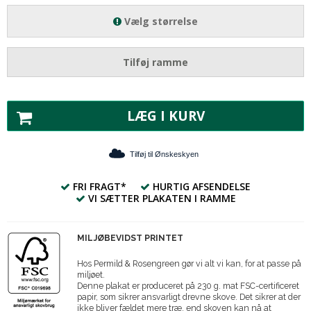
Vælg størrelse
Tilføj ramme
LÆG I KURV
Tilføj til Ønskeskyen
FRI FRAGT*
HURTIG AFSENDELSE
VI SÆTTER PLAKATEN I RAMME
MILJØBEVIDST PRINTET
Hos Permild & Rosengreen gør vi alt vi kan, for at passe på
miljøet.
Denne plakat er produceret på 230 g. mat FSC-certificeret
papir, som sikrer ansvarligt drevne skove. Det sikrer at der
ikke bliver fældet mere træ, end skoven kan nå at