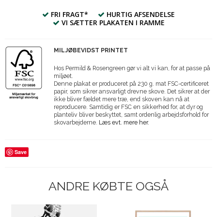
FRI FRAGT*
HURTIG AFSENDELSE
VI SÆTTER PLAKATEN I RAMME
MILJØBEVIDST PRINTET
Hos Permild & Rosengreen gør vi alt vi kan, for at passe på
miljøet.
Denne plakat er produceret på 230 g. mat FSC-certificeret
papir, som sikrer ansvarligt drevne skove. Det sikrer at der
ikke bliver fældet mere træ, end skoven kan nå at
reproducere. Samtidig er FSC en sikkerhed for, at dyr og
planteliv bliver beskyttet, samt ordenlig arbejdsforhold for
skovarbejderne.
Læs evt. mere her.
Save
ANDRE KØBTE OGSÅ