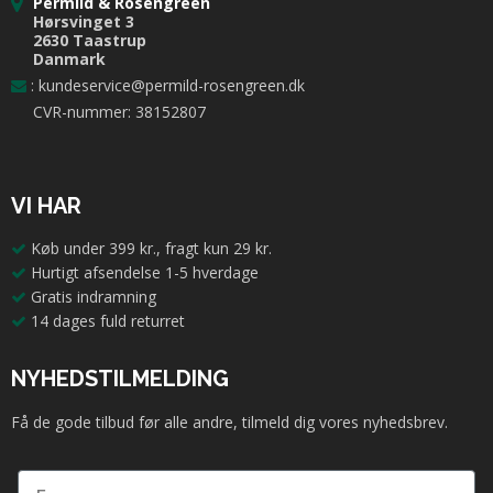
Permild & Rosengreen
Hørsvinget 3
2630 Taastrup
Danmark
:
kundeservice@permild-rosengreen.dk
CVR-nummer: 38152807
VI HAR
Køb under 399 kr., fragt kun 29 kr.
Hurtigt afsendelse 1-5 hverdage
Gratis indramning
14 dages fuld returret
NYHEDSTILMELDING
Få de gode tilbud før alle andre, tilmeld dig vores nyhedsbrev.