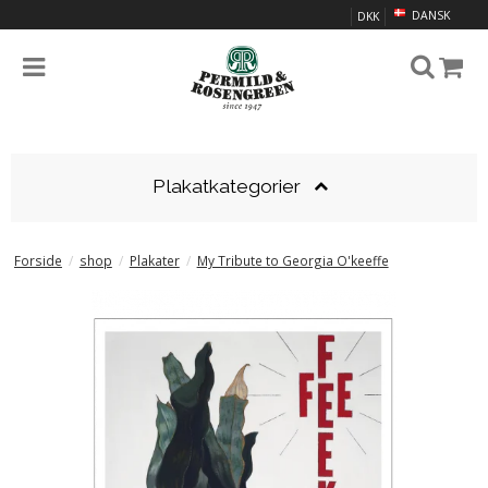
DANSK
DKK
Plakatkategorier
Forside
/
shop
/
Plakater
/
My Tribute to Georgia O'keeffe