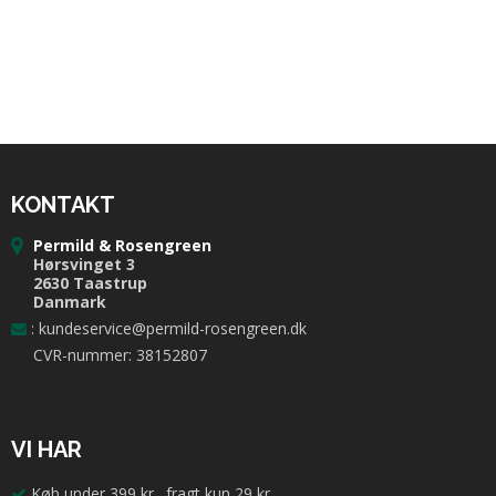
KONTAKT
Permild & Rosengreen
Hørsvinget 3
2630 Taastrup
Danmark
:
kundeservice@permild-rosengreen.dk
CVR-nummer: 38152807
VI HAR
Køb under 399 kr., fragt kun 29 kr.