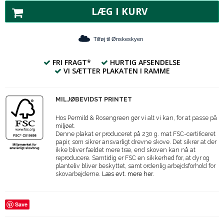
LÆG I KURV
Tilføj til Ønskeskyen
FRI FRAGT*
HURTIG AFSENDELSE
VI SÆTTER PLAKATEN I RAMME
MILJØBEVIDST PRINTET
Hos Permild & Rosengreen gør vi alt vi kan, for at passe på
miljøet.
Denne plakat er produceret på 230 g. mat FSC-certificeret
papir, som sikrer ansvarligt drevne skove. Det sikrer at der
ikke bliver fældet mere træ, end skoven kan nå at
reproducere. Samtidig er FSC en sikkerhed for, at dyr og
planteliv bliver beskyttet, samt ordenlig arbejdsforhold for
skovarbejderne.
Læs evt. mere her.
Save