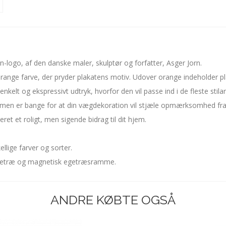
-logo, af den danske maler, skulptør og forfatter, Asger Jorn.
range farve, der pryder plakatens motiv. Udover orange indeholder p
kelt og ekspressivt udtryk, hvorfor den vil passe ind i de fleste stilar
, men er bange for at din vægdekoration vil stjæle opmærksomhed fra a
ret et roligt, men sigende bidrag til dit hjem.
llige farver og sorter.
t egetræ og magnetisk egetræsramme.
ANDRE KØBTE OGSÅ