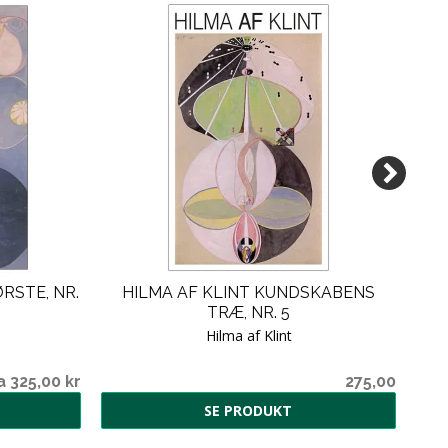
ØRSTE, NR.
HILMA AF KLINT KUNDSKABENS
G
TRÆ, NR. 5
Hilma af Klint
a 325,00 kr
275,00
SE PRODUKT