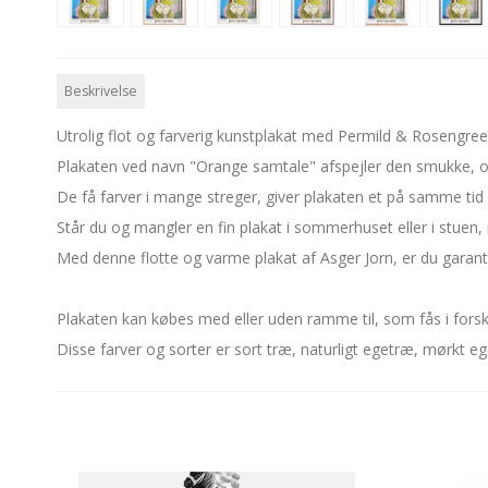
Beskrivelse
Utrolig flot og farverig kunstplakat med Permild & Rosengreen
Plakaten ved navn "Orange samtale" afspejler den smukke, o
De få farver i mange streger, giver plakaten et på samme tid en
Står du og mangler en fin plakat i sommerhuset eller i stuen
Med denne flotte og varme plakat af Asger Jorn, er du garante
Plakaten kan købes med eller uden ramme til, som fås i forske
Disse farver og sorter er sort træ, naturligt egetræ, mørk