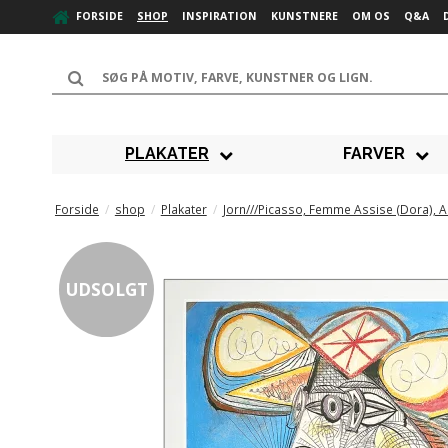
FORSIDE
SHOP
INSPIRATION
KUNSTNERE
OM OS
Q&A
PLAKATER
FARVER
Forside
/
shop
/
Plakater
/
Jorn///Picasso, Femme Assise (Dora), A
UDSOLGT