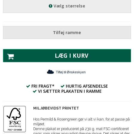
Vælg størrelse
Tilføj ramme
LÆG I KURV
Tilføj til Ønskeskyen
FRI FRAGT*
HURTIG AFSENDELSE
VI SÆTTER PLAKATEN I RAMME
MILJØBEVIDST PRINTET
Hos Permild & Rosengreen gør vi alt vi kan, for at passe på
miljøet.
Denne plakat er produceret på 230 g. mat FSC-certificeret
papir, som sikrer ansvarligt drevne skove. Det sikrer at der