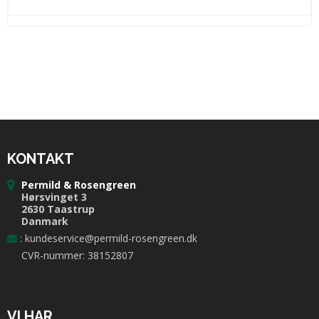
KONTAKT
Permild & Rosengreen
Hørsvinget 3
2630 Taastrup
Danmark
:
kundeservice@permild-rosengreen.dk
CVR-nummer: 38152807
VI HAR