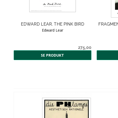
,
EDWARD LEAR. THE PINK BIRD
FRAGMENT
Edward Lear
5,00
275,00
SE PRODUKT