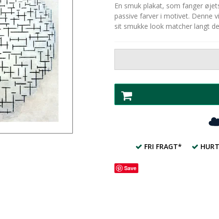
En smuk plakat, som fanger øjets b
passive farver i motivet. Denne v
sit smukke look matcher langt de 
FRI FRAGT*
HURT
Save