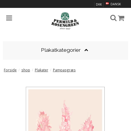
DANSK
DKK
Plakatkategorier
Forside
/
shop
/
Plakater
/
Pampasgræs