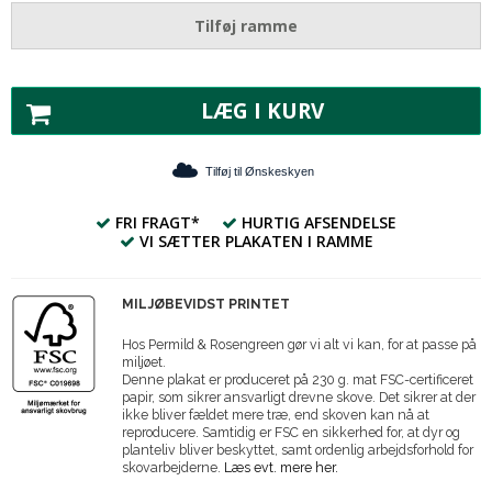
Tilføj ramme
LÆG I KURV
Tilføj til Ønskeskyen
FRI FRAGT*
HURTIG AFSENDELSE
VI SÆTTER PLAKATEN I RAMME
MILJØBEVIDST PRINTET
Hos Permild & Rosengreen gør vi alt vi kan, for at passe på
miljøet.
Denne plakat er produceret på 230 g. mat FSC-certificeret
papir, som sikrer ansvarligt drevne skove. Det sikrer at der
ikke bliver fældet mere træ, end skoven kan nå at
reproducere. Samtidig er FSC en sikkerhed for, at dyr og
planteliv bliver beskyttet, samt ordenlig arbejdsforhold for
skovarbejderne.
Læs evt. mere her.