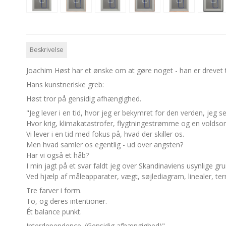
Beskrivelse
Joachim Høst har et ønske om at gøre noget - han er drevet til 
Hans kunstneriske greb:
Høst tror på gensidig afhængighed.
"Jeg lever i en tid, hvor jeg er bekymret for den verden, jeg s
Hvor krig, klimakatastrofer, flygtningestrømme og en voldsom
Vi lever i en tid med fokus på, hvad der skiller os.
Men hvad samler os egentlig - ud over angsten?
Har vi også et håb?
I min jagt på et svar faldt jeg over Skandinaviens usynlige gr
Ved hjælp af måleapparater, vægt, søjlediagram, linealer, t
Tre farver i form.
To, og deres intentioner.
Ét balance punkt.
Interdependence. (Gensidig afhængighed)"