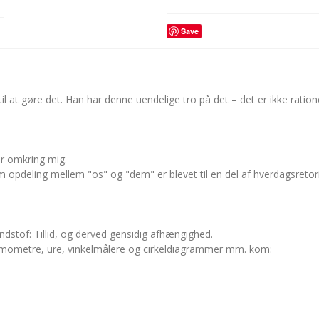
Save
at gøre det. Han har denne uendelige tro på det – det er ikke rationelt 
er omkring mig.
 opdeling mellem "os" og "dem" er blevet til en del af hverdagsretor
undstof: Tillid, og derved gensidig afhængighed.
ermometre, ure, vinkelmålere og cirkeldiagrammer mm. kom: