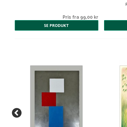
00 kr
Pris fra 99,00 kr
SE PRODUKT
00 kr