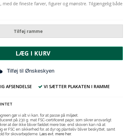
, med de fineste farver, figurer og mønstre. Tilgængelig både
Tilføj ramme
LÆG I KURV
Tilføj til Ønskeskyen
IG AFSENDELSE
VI SÆTTER PLAKATEN I RAMME
RINTET
reen gør vi alt vi kan, for at passe på miljøet.
uceret på 230 g. mat FSC-certificeret papir, som sikrer ansvarligt
krer at der ikke bliver fældet mere træ, end skoven kan nå at
g er FSC en sikkerhed for, at dyr og planteliv bliver beskyttet, samt
old for skovarbejderne.
Læs evt. mere her.