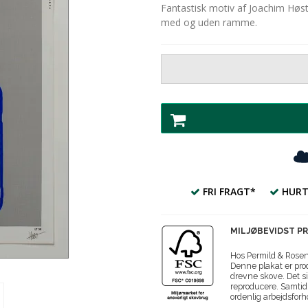
Fantastisk motiv af Joachim Høst
med og uden ramme.
FRI FRAGT*
HURT
MILJØBEVIDST P
Hos Permild & Roseng
Denne plakat er prod
drevne skove. Det si
reproducere. Samtidi
ordenlig arbejdsforh