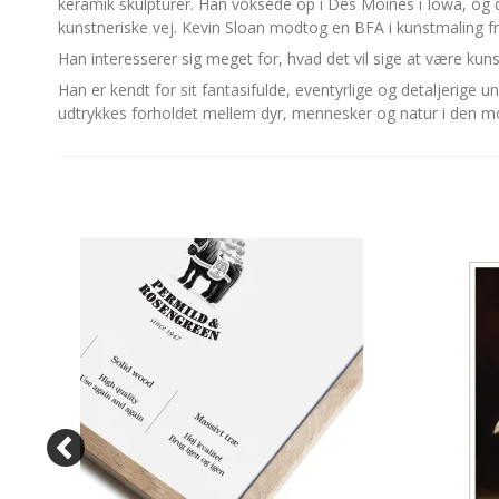
keramik skulpturer. Han voksede op i Des Moines i Iowa, og det 
kunstneriske vej. Kevin Sloan modtog en BFA i kunstmaling fra
Han interesserer sig meget for, hvad det vil sige at være kun
Han er kendt for sit fantasifulde, eventyrlige og detaljerige 
udtrykkes forholdet mellem dyr, mennesker og natur i den m