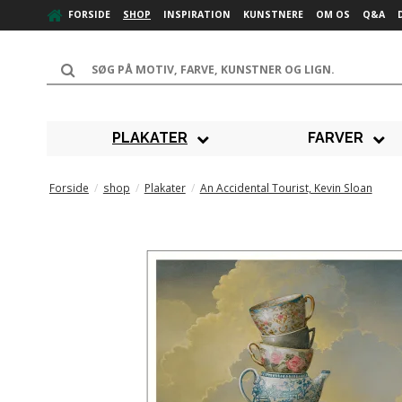
FORSIDE
SHOP
INSPIRATION
KUNSTNERE
OM OS
Q&A
PLAKATER
FARVER
Forside
/
shop
/
Plakater
/
An Accidental Tourist, Kevin Sloan