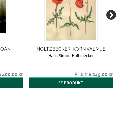
LOAN
HOLTZBECKER, KORN VALMUE
TR
Hans Simon Holtzbecker
a 400,00 kr
Pris fra 249,00 kr
SE PRODUKT