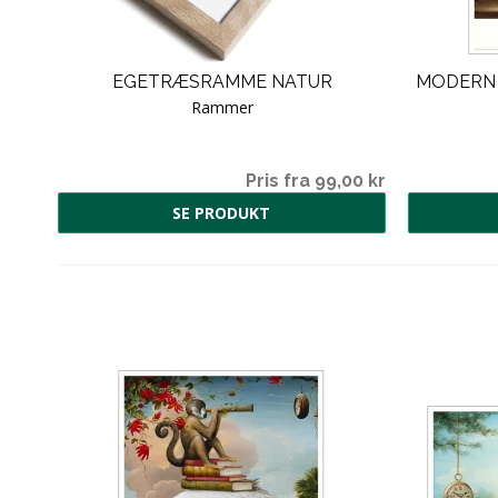
)
EGETRÆSRAMME NATUR
MODERN 
Rammer
00 kr
Pris fra 99,00 kr
SE PRODUKT
HT
00 kr