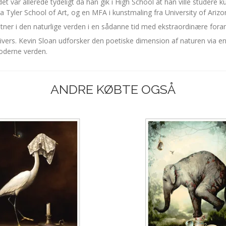
var allerede tydeligt da han gik i High School at han ville studere kuns
 Tyler School of Art, og en MFA i kunstmaling fra University of Arizo
stner i den naturlige verden i en sådanne tid med ekstraordinære foran
univers. Kevin Sloan udforsker den poetiske dimension af naturen via e
oderne verden.
ANDRE KØBTE OGSÅ