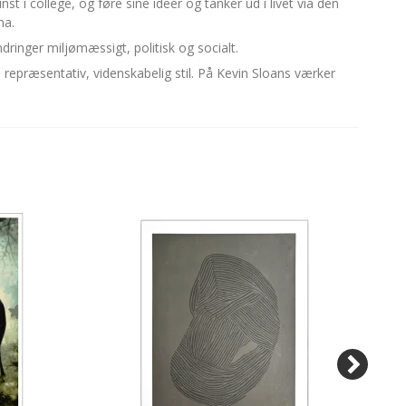
t i college, og føre sine ideer og tanker ud i livet via den
na.
dringer miljømæssigt, politisk og socialt.
n repræsentativ, videnskabelig stil. På Kevin Sloans værker