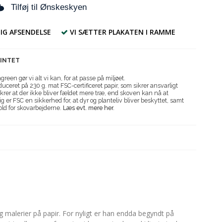
Tilføj til Ønskeskyen
IG AFSENDELSE
VI SÆTTER PLAKATEN I RAMME
RINTET
reen gør vi alt vi kan, for at passe på miljøet.
uceret på 230 g. mat FSC-certificeret papir, som sikrer ansvarligt
krer at der ikke bliver fældet mere træ, end skoven kan nå at
g er FSC en sikkerhed for, at dyr og planteliv bliver beskyttet, samt
old for skovarbejderne.
Læs evt. mere her.
 malerier på papir. For nyligt er han endda begyndt på