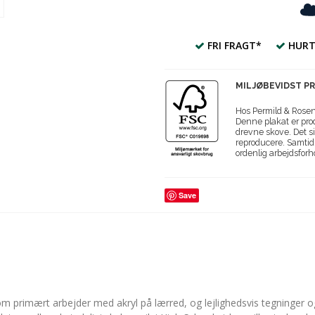
FRI FRAGT*
HURT
MILJØBEVIDST P
Hos Permild & Roseng
Denne plakat er prod
drevne skove. Det si
reproducere. Samtidi
ordenlig arbejdsforh
Save
 primært arbejder med akryl på lærred, og lejlighedsvis tegninger og