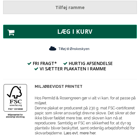
Tilføj ramme
LÆG I KURV
Tilføj til Ønskeskyen
FRI FRAGT*
HURTIG AFSENDELSE
VI SÆTTER PLAKATEN I RAMME
MILJØBEVIDST PRINTET
Hos Permild & Rosengreen gør vi alt vi kan, for at passe på
miljøet.
Denne plakat er produceret på 230 g. mat FSC-certificeret
papir, som sikrer ansvarligt drevne skove. Det sikrer at der
ikke bliver fældet mere træ, end skoven kan nå at
reproducere. Samtidig er FSC en sikkerhed for, at dyr og
planteliv bliver beskyttet, samt ordenlig arbejdsforhold for
skovarbejderne.
Læs evt. mere her.