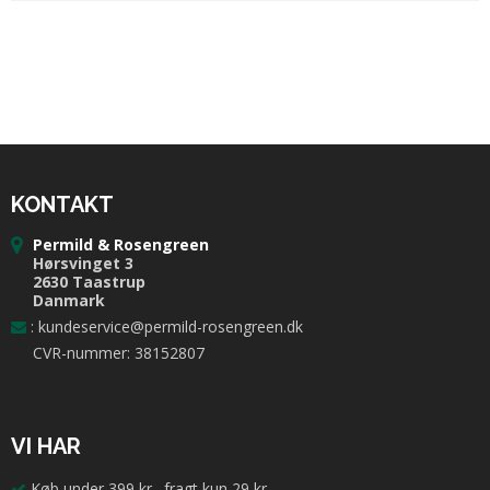
KONTAKT
Permild & Rosengreen
Hørsvinget 3
2630 Taastrup
Danmark
:
kundeservice@permild-rosengreen.dk
CVR-nummer: 38152807
VI HAR
Køb under 399 kr., fragt kun 29 kr.