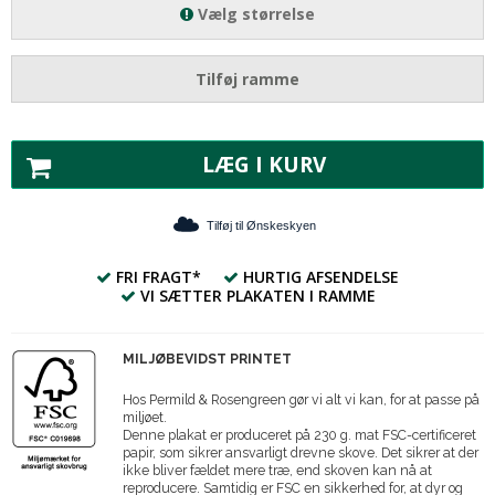
Vælg størrelse
Tilføj ramme
LÆG I KURV
Tilføj til Ønskeskyen
FRI FRAGT*
HURTIG AFSENDELSE
VI SÆTTER PLAKATEN I RAMME
MILJØBEVIDST PRINTET
Hos Permild & Rosengreen gør vi alt vi kan, for at passe på
miljøet.
Denne plakat er produceret på 230 g. mat FSC-certificeret
papir, som sikrer ansvarligt drevne skove. Det sikrer at der
ikke bliver fældet mere træ, end skoven kan nå at
reproducere. Samtidig er FSC en sikkerhed for, at dyr og