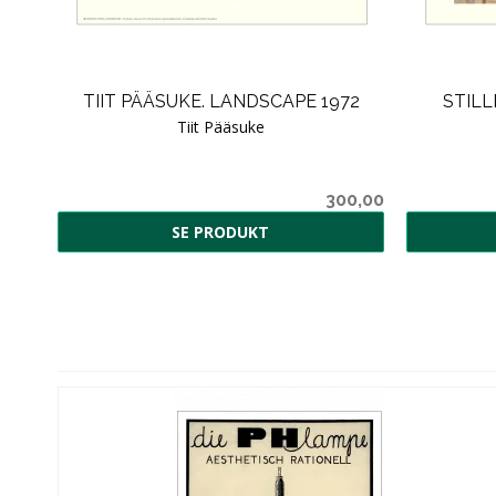
69
TIIT PÄÄSUKE. LANDSCAPE 1972
STILL
Tiit Pääsuke
5,00
300,00
SE PRODUKT