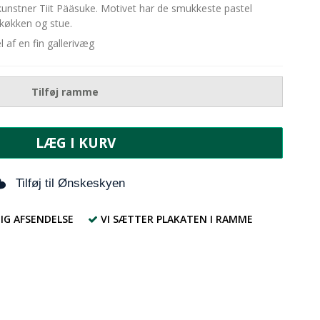
e kunstner Tiit Pääsuke. Motivet har de smukkeste pastel
e køkken og stue.
 af en fin gallerivæg
Tilføj ramme
LÆG I KURV
Tilføj til Ønskeskyen
IG AFSENDELSE
VI SÆTTER PLAKATEN I RAMME