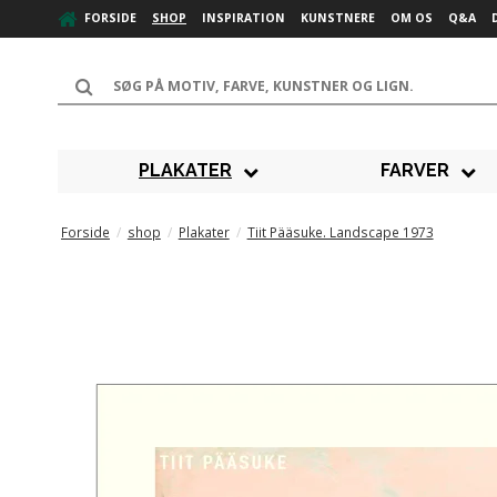
FORSIDE
SHOP
INSPIRATION
KUNSTNERE
OM OS
Q&A
PLAKATER
FARVER
Forside
/
shop
/
Plakater
/
Tiit Pääsuke. Landscape 1973