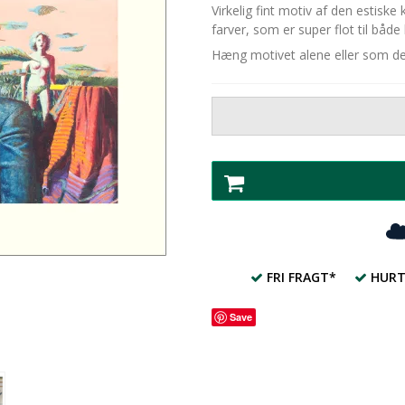
Virkelig fint motiv af den estisk
farver, som er super flot til båd
Hæng motivet alene eller som del
FRI FRAGT*
HURT
Save