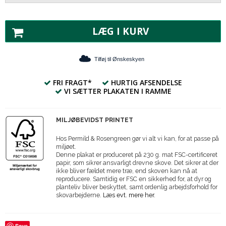
LÆG I KURV
Tilføj til Ønskeskyen
FRI FRAGT*
HURTIG AFSENDELSE
VI SÆTTER PLAKATEN I RAMME
MILJØBEVIDST PRINTET
Hos Permild & Rosengreen gør vi alt vi kan, for at passe på
miljøet.
Denne plakat er produceret på 230 g. mat FSC-certificeret
papir, som sikrer ansvarligt drevne skove. Det sikrer at der
ikke bliver fældet mere træ, end skoven kan nå at
reproducere. Samtidig er FSC en sikkerhed for, at dyr og
planteliv bliver beskyttet, samt ordenlig arbejdsforhold for
skovarbejderne.
Læs evt. mere her.
Save