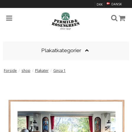
DANSK
DKK
Plakatkategorier
Forside
/
shop
/
Plakater
/
Ginza 1