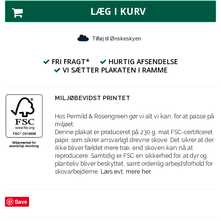
LÆG I KURV
Tilføj til Ønskeskyen
FRI FRAGT*
HURTIG AFSENDELSE
VI SÆTTER PLAKATEN I RAMME
MILJØBEVIDST PRINTET
Hos Permild & Rosengreen gør vi alt vi kan, for at passe på
miljøet.
Denne plakat er produceret på 230 g. mat FSC-certificeret
papir, som sikrer ansvarligt drevne skove. Det sikrer at der
ikke bliver fældet mere træ, end skoven kan nå at
reproducere. Samtidig er FSC en sikkerhed for, at dyr og
planteliv bliver beskyttet, samt ordenlig arbejdsforhold for
skovarbejderne.
Læs evt. mere her.
Save