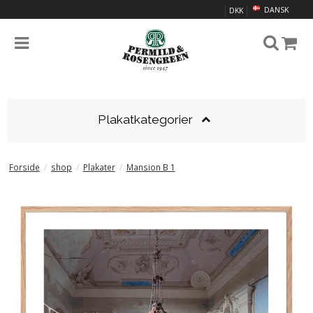
DANSK
DKK
Plakatkategorier
Forside
/
shop
/
Plakater
/
Mansion B 1