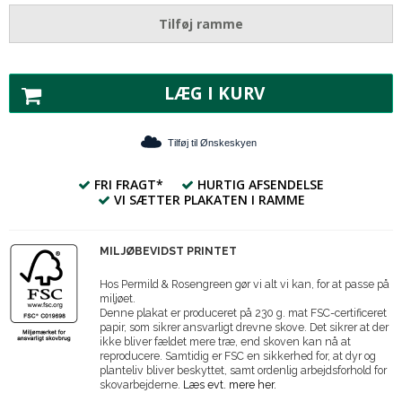
Tilføj ramme
LÆG I KURV
Tilføj til Ønskeskyen
FRI FRAGT*
HURTIG AFSENDELSE
VI SÆTTER PLAKATEN I RAMME
MILJØBEVIDST PRINTET
Hos Permild & Rosengreen gør vi alt vi kan, for at passe på
miljøet.
Denne plakat er produceret på 230 g. mat FSC-certificeret
papir, som sikrer ansvarligt drevne skove. Det sikrer at der
ikke bliver fældet mere træ, end skoven kan nå at
reproducere. Samtidig er FSC en sikkerhed for, at dyr og
planteliv bliver beskyttet, samt ordenlig arbejdsforhold for
skovarbejderne.
Læs evt. mere her.