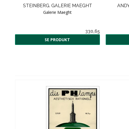
NK.
STEINBERG. GALERIE MAEGHT
ANDY
Galerie Maeght
00 kr
330,65
SE PRODUKT