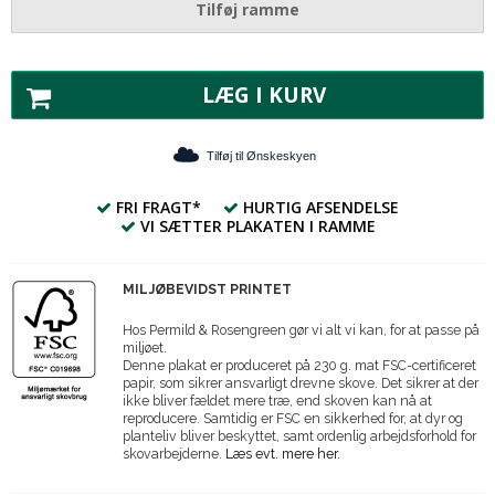
Tilføj ramme
LÆG I KURV
Tilføj til Ønskeskyen
FRI FRAGT*
HURTIG AFSENDELSE
VI SÆTTER PLAKATEN I RAMME
MILJØBEVIDST PRINTET
Hos Permild & Rosengreen gør vi alt vi kan, for at passe på
miljøet.
Denne plakat er produceret på 230 g. mat FSC-certificeret
papir, som sikrer ansvarligt drevne skove. Det sikrer at der
ikke bliver fældet mere træ, end skoven kan nå at
reproducere. Samtidig er FSC en sikkerhed for, at dyr og
planteliv bliver beskyttet, samt ordenlig arbejdsforhold for
skovarbejderne.
Læs evt. mere her.