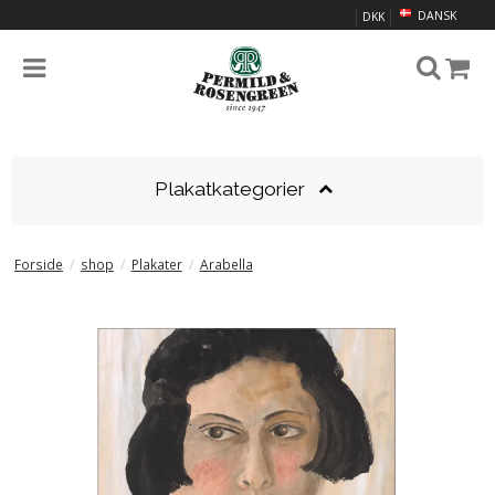
DANSK
DKK
Plakatkategorier
Forside
/
shop
/
Plakater
/
Arabella