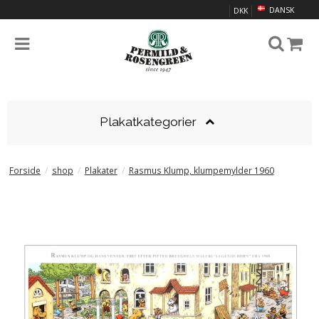
DANSK
DKK
Plakatkategorier
Forside
/
shop
/
Plakater
/
Rasmus Klump, klumpemylder 1960