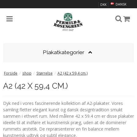
DANSK
DKK
Plakatkategorier
Forside
/
shop
/
Størrelse
/
A2 (42 x 59,4 cm.)
A2 (42 X 59,4 CM.)
Dyk ned i vores fascinerende kollektion af A2-plakater. Vores
samling fletter elegant kunst og dansk designtradition smukt
sammen i ethvert rum. Med målene 42 x 59.4 cm er disse plakater
ideelle til at indføre et kunstnerisk præg, uden at de dominerer
rummets æstetik. De repræsenterer en fin balance mellem
kunstnerisk udtryk og subtil elegance.