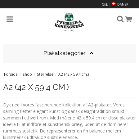
DANSK
DKK
Plakatkategorier
Forside
/
shop
/
Størrelse
/
A2 (42 x 59,4 cm.)
A2 (42 X 59,4 CM.)
Dyk ned i vores fascinerende kollektion af A2-plakater. Vores
samling fletter elegant kunst og dansk designtradition smukt
sammen i ethvert rum. Med målene 42 x 59.4 cm er disse plakater
ideelle til at indføre et kunstnerisk præg, uden at de dominerer
rummets æstetik. De repræsenterer en fin balance mellem
kunstnerisk udtryk og subtil elegance.