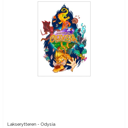
Lakserytteren - Odysïa