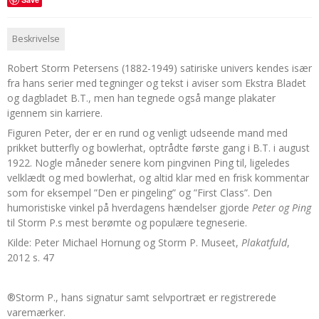
Beskrivelse
Robert Storm Petersens (1882-1949) satiriske univers kendes især
fra hans serier med tegninger og tekst i aviser som Ekstra Bladet
og dagbladet B.T., men han tegnede også mange plakater
igennem sin karriere.
Figuren Peter, der er en rund og venligt udseende mand med
prikket butterfly og bowlerhat, optrådte første gang i B.T. i august
1922. Nogle måneder senere kom pingvinen Ping til, ligeledes
velklædt og med bowlerhat, og altid klar med en frisk kommentar
som for eksempel ”Den er pingeling” og ”First Class”. Den
humoristiske vinkel på hverdagens hændelser gjorde
Peter og Ping
til Storm P.s mest berømte og populære tegneserie.
Kilde: Peter Michael Hornung og Storm P. Museet,
Plakatfuld
,
2012 s. 47
®Storm P., hans signatur samt selvportræt er registrerede
varemærker.