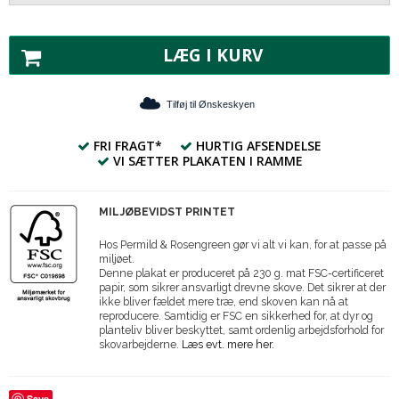
LÆG I KURV
Tilføj til Ønskeskyen
FRI FRAGT*
HURTIG AFSENDELSE
VI SÆTTER PLAKATEN I RAMME
MILJØBEVIDST PRINTET
Hos Permild & Rosengreen gør vi alt vi kan, for at passe på
miljøet.
Denne plakat er produceret på 230 g. mat FSC-certificeret
papir, som sikrer ansvarligt drevne skove. Det sikrer at der
ikke bliver fældet mere træ, end skoven kan nå at
reproducere. Samtidig er FSC en sikkerhed for, at dyr og
planteliv bliver beskyttet, samt ordenlig arbejdsforhold for
skovarbejderne.
Læs evt. mere her.
Save