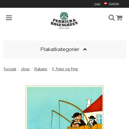
DANSK
DKK
Plakatkategorier
Forside
/
shop
/
Plakater
/
P, Peter og Ping