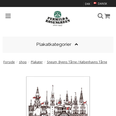
DANSK
DKK
Plakatkategorier
Forside
/
shop
/
Plakater
/
Sneum, Byens Tårne / Københavns Tårne