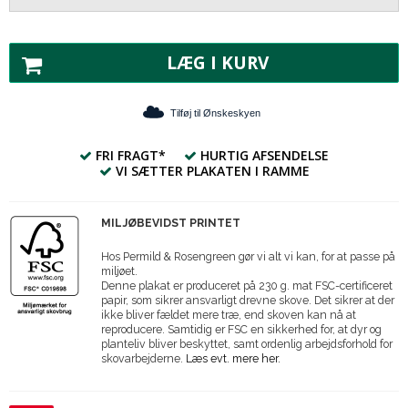
LÆG I KURV
Tilføj til Ønskeskyen
FRI FRAGT*
HURTIG AFSENDELSE
VI SÆTTER PLAKATEN I RAMME
MILJØBEVIDST PRINTET
Hos Permild & Rosengreen gør vi alt vi kan, for at passe på
miljøet.
Denne plakat er produceret på 230 g. mat FSC-certificeret
papir, som sikrer ansvarligt drevne skove. Det sikrer at der
ikke bliver fældet mere træ, end skoven kan nå at
reproducere. Samtidig er FSC en sikkerhed for, at dyr og
planteliv bliver beskyttet, samt ordenlig arbejdsforhold for
skovarbejderne.
Læs evt. mere her.