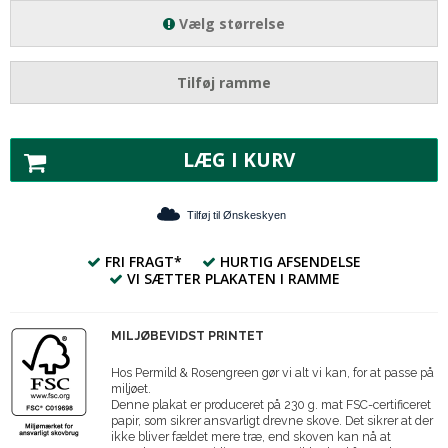
Vælg størrelse
Tilføj ramme
LÆG I KURV
Tilføj til Ønskeskyen
FRI FRAGT*
HURTIG AFSENDELSE
VI SÆTTER PLAKATEN I RAMME
MILJØBEVIDST PRINTET
Hos Permild & Rosengreen gør vi alt vi kan, for at passe på
miljøet.
Denne plakat er produceret på 230 g. mat FSC-certificeret
papir, som sikrer ansvarligt drevne skove. Det sikrer at der
ikke bliver fældet mere træ, end skoven kan nå at