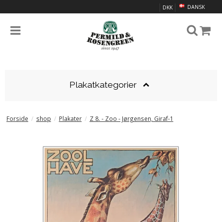
DANSK
DKK
Plakatkategorier
Forside
/
shop
/
Plakater
/
Z 8. - Zoo - Jørgensen, Giraf-1