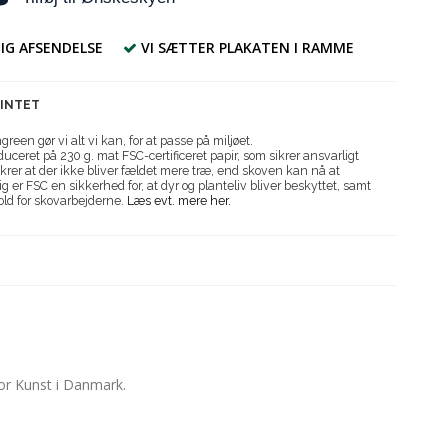
IG AFSENDELSE
VI SÆTTER PLAKATEN I RAMME
RINTET
reen gør vi alt vi kan, for at passe på miljøet.
uceret på 230 g. mat FSC-certificeret papir, som sikrer ansvarligt
krer at der ikke bliver fældet mere træ, end skoven kan nå at
g er FSC en sikkerhed for, at dyr og planteliv bliver beskyttet, samt
old for skovarbejderne.
Læs evt. mere her.
for Kunst i Danmark.