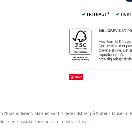
FRI FRAGT*
HURT
MILJØBEVIDST P
Hos Permild & Roseng
Denne plakat er prod
drevne skove. Det si
reproducere. Samtidi
ordenlig arbejdsforh
Save
m "Korsridderen". Maleriet var tidligere udstillet på Statens Museum 
elsker den klassiske kunstart samt neutrale farver.