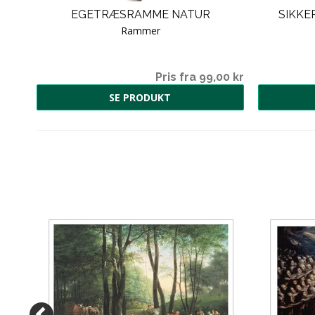
EGETRÆSRAMME NATUR
SIKKE
Rammer
00 kr
Pris fra 99,00 kr
SE PRODUKT
00 kr