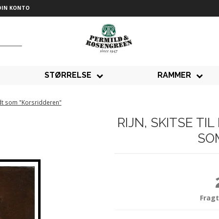
DIN KONTO
STØRRELSE
RAMMER
endt som "Korsridderen"
RIJN, SKITSE T
SO
Fragt