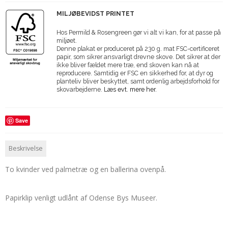
MILJØBEVIDST PRINTET
Hos Permild & Rosengreen gør vi alt vi kan, for at passe på
miljøet.
Denne plakat er produceret på 230 g. mat FSC-certificeret
papir, som sikrer ansvarligt drevne skove. Det sikrer at der
ikke bliver fældet mere træ, end skoven kan nå at
reproducere. Samtidig er FSC en sikkerhed for, at dyr og
planteliv bliver beskyttet, samt ordenlig arbejdsforhold for
skovarbejderne.
Læs evt. mere her.
Save
Beskrivelse
To kvinder ved palmetræ og en ballerina ovenpå.
Papirklip venligt udlånt af Odense Bys Museer.