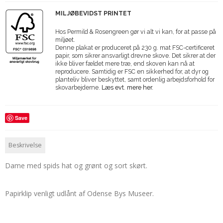
MILJØBEVIDST PRINTET
Hos Permild & Rosengreen gør vi alt vi kan, for at passe på
miljøet.
Denne plakat er produceret på 230 g. mat FSC-certificeret
papir, som sikrer ansvarligt drevne skove. Det sikrer at der
ikke bliver fældet mere træ, end skoven kan nå at
reproducere. Samtidig er FSC en sikkerhed for, at dyr og
planteliv bliver beskyttet, samt ordenlig arbejdsforhold for
skovarbejderne.
Læs evt. mere her.
Save
Beskrivelse
Dame med spids hat og grønt og sort skørt.
Papirklip venligt udlånt af Odense Bys Museer.