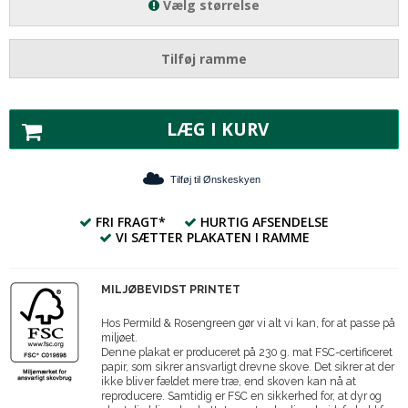
Vælg størrelse
Tilføj ramme
LÆG I KURV
Tilføj til Ønskeskyen
FRI FRAGT*
HURTIG AFSENDELSE
VI SÆTTER PLAKATEN I RAMME
MILJØBEVIDST PRINTET
Hos Permild & Rosengreen gør vi alt vi kan, for at passe på
miljøet.
Denne plakat er produceret på 230 g. mat FSC-certificeret
papir, som sikrer ansvarligt drevne skove. Det sikrer at der
ikke bliver fældet mere træ, end skoven kan nå at
reproducere. Samtidig er FSC en sikkerhed for, at dyr og