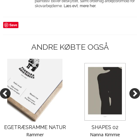
planteliv bliver beskyttet, samt ordenlig arbejdsforhold for
skovarbejderne.
Læs evt. mere her.
Save
ANDRE KØBTE OGSÅ
EGETRÆSRAMME NATUR
SHAPES 02
Rammer
Nanna Kimmie